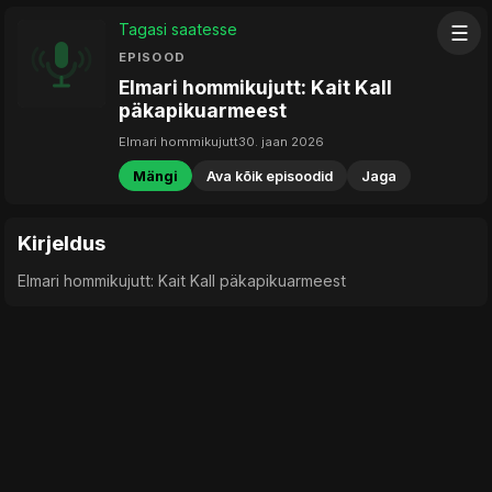
Tagasi saatesse
☰
EPISOOD
Elmari hommikujutt: Kait Kall
päkapikuarmeest
Elmari hommikujutt
30. jaan 2026
Mängi
Ava kõik episoodid
Jaga
Kirjeldus
Elmari hommikujutt: Kait Kall päkapikuarmeest