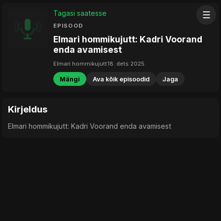
Tagasi saatesse
☰
EPISOOD
Elmari hommikujutt: Kadri Voorand
enda avamisest
Elmari hommikujutt
18. dets 2025
Mängi
Ava kõik episoodid
Jaga
Kirjeldus
Elmari hommikujutt: Kadri Voorand enda avamisest