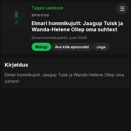
Tagasi saatesse
☰
EPISOOD
Elmari hommikujutt: Jaagup Tuisk ja
Wanda-Helene Ollep oma suhtest
Elmari hommikujutt
23. juuni 2026
Mängi
Ava kõik episoodid
Jaga
Kirjeldus
Elmari hommikujutt: Jaagup Tuisk ja Wanda-Helene Ollep oma
suhtest