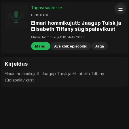
Tagasi saatesse
☰
EPISOOD
Elmari hommikujutt: Jaagup Tuisk ja
Elisabeth Tiffany sügispalavikust
Elmari hommikujutt
10. dets 2025
Mängi
Ava kõik episoodid
Jaga
Kirjeldus
Elmari hommikujutt: Jaagup Tuisk ja Elisabeth Tiffany
sügispalavikust