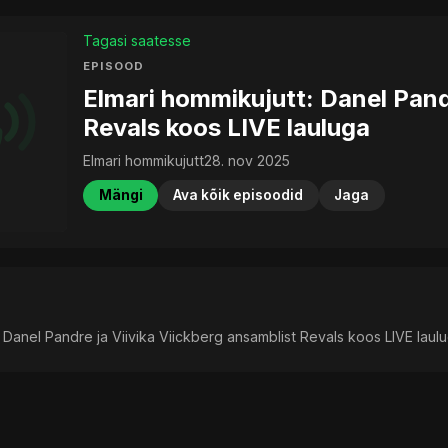
Tagasi saatesse
EPISOOD
Elmari hommikujutt: Danel Pandr
Revals koos LIVE lauluga
Elmari hommikujutt
28. nov 2025
Mängi
Ava kõik episoodid
Jaga
: Danel Pandre ja Viivika Viickberg ansamblist Revals koos LIVE laul