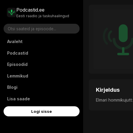
Podcastid.ee
Eesti raadio ja taskuhaalingud
Avaleht
Podcastid
Episoodid
Lemmikud
Blogi
Kirjeldus
Lisa saade
Elmari hommikujutt
Logi sisse