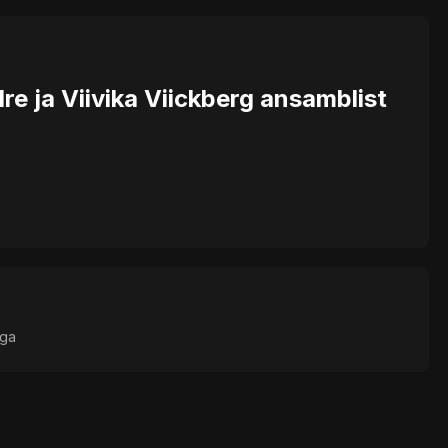
e ja Viivika Viickberg ansamblist
uga