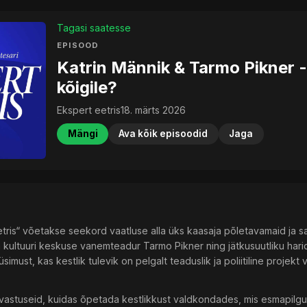
Tagasi saatesse
EPISOOD
Katrin Männik & Tarmo Pikner -
kõigile?
Ekspert eetris
18. märts 2026
Mängi
Ava kõik episoodid
Jaga
tris“ võetakse seekord vaatluse alla üks kaasaja põletavamaid ja sam
ja kultuuri keskuse vanemteadur Tarmo Pikner ning jätkusuutliku har
imust, kas kestlik tulevik on pelgalt teaduslik ja poliitiline projekt
 vastuseid, kuidas õpetada kestlikkust valdkondades, mis esmapilgu