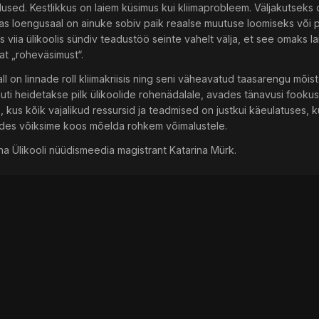
used. Kestlikkus on laiem küsimus kui kliimaprobleem. Väljakutseks 
s loengusaal on ainuke sobiv paik reaalse muutuse loomiseks või p
s viia ülikoolis sündiv teadustöö seinte vahelt välja, et see omaks 
t „roheväsimust“.
all on linnade roll kliimakriisis ning seni väheavatud taasarengu mõis
muti heidetakse pilk ülikoolide rohenädalale, avades tänavusi fookus
s, kus kõik vajalikud ressursid ja teadmised on justkui käeulatuse
kides võiksime koos mõelda rohkem võimalustele.
nna Ülikooli nüüdismeedia magistrant Katarina Mürk.