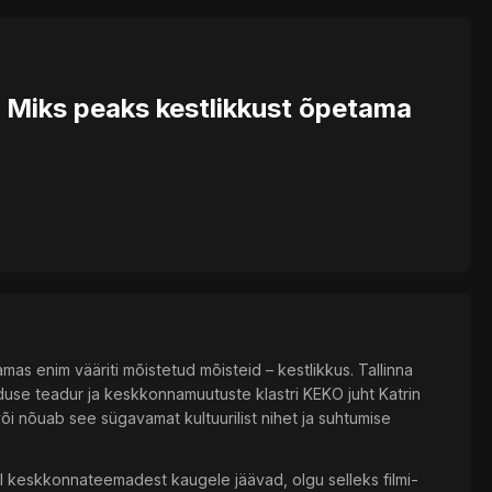
 Miks peaks kestlikkust õpetama
as enim vääriti mõistetud mõisteid – kestlikkus. Tallinna
iduse teadur ja keskkonnamuutuste klastri KEKO juht Katrin
 või nõuab see sügavamat kultuurilist nihet ja suhtumise
l keskkonnateemadest kaugele jäävad, olgu selleks filmi-