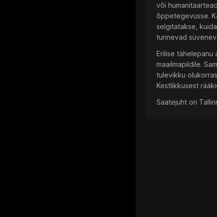
või humanitaartead
õppetegevusse. Ka
selgitatakse, kuida
tunnevad süveneva
Erilise tähelepanu 
maailmapildile. Sa
tulevikku olukorra
Kestlikkusest rää
Saatejuht on Talli