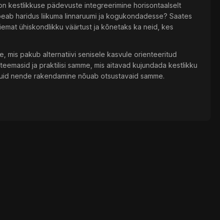
on kestlikkuse pädevuste integreerimine horisontaalselt
eab haridus liikuma linnaruumi ja kogukondadesse? Saates
laiemat ühiskondlikku väärtust ja kõnetaks ka neid, kes
te, mis pakub alternatiivi senisele kasvule orienteeritud
teemasid ja praktilisi samme, mis aitavad kujundada kestlikku
s, kuid nende rakendamine nõuab otsustavaid samme.