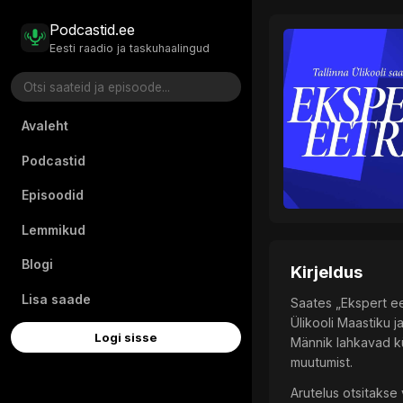
Podcastid.ee
Eesti raadio ja taskuhaalingud
Avaleht
Podcastid
Episoodid
Lemmikud
Blogi
Kirjeldus
Lisa saade
Saates „Ekspert ee
Ülikooli Maastiku 
Logi sisse
Männik lahkavad küs
muutumist.
Arutelus otsitakse