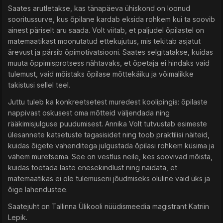
Saates arutletakse, kas tänapäeva ühiskond on loonud
sooritussurve, kus õpilane kardab eksida rohkem kui ta soovib
ainest päriselt aru saada. Volt viitab, et paljudel õpilastel on
matemaatikast moonutatud ettekujutus, mis tekitab asjatut
ärevust ja pärsib õpimotivatsiooni. Saates selgitatakse, kuidas
muuta õppimisprotsess nähtavaks, et õpetaja ei hindaks vaid
tulemust, vaid mõistaks õpilase mõttekäiku ja võimalikke
takistusi sellel teel.
Juttu tuleb ka konkreetsetest muredest koolipingis: õpilaste
nappivast oskusest oma mõtteid väljendada ning
rääkimisjulguse puudumisest. Annika Volt tutvustab esimeste
ülesannete katsetuste tagasisidet ning toob praktilisi näiteid,
kuidas õigete vahenditega julgustada õpilasi rohkem küsima ja
vähem muretsema. See on vestlus neile, kes soovivad mõista,
kuidas toetada laste enesekindlust ning näidata, et
matemaatikas ei ole tulemuseni jõudmiseks oluline vaid üks ja
õige lahendustee.
Saatejuht on Tallinna Ülikooli nüüdismeedia magistrant Katriin
Lepik.