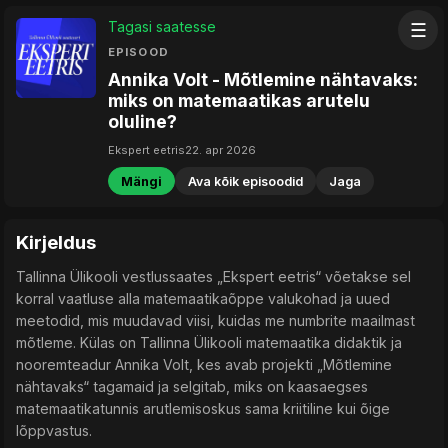
Tagasi saatesse
☰
EPISOOD
Annika Volt - Mõtlemine nähtavaks:
miks on matemaatikas arutelu
oluline?
Ekspert eetris
22. apr 2026
Mängi
Ava kõik episoodid
Jaga
Kirjeldus
Tallinna Ülikooli vestlussaates „Ekspert eetris“ võetakse sel
korral vaatluse alla matemaatikaõppe valukohad ja uued
meetodid, mis muudavad viisi, kuidas me numbrite maailmast
mõtleme. Külas on Tallinna Ülikooli matemaatika didaktik ja
nooremteadur Annika Volt, kes avab projekti „Mõtlemine
nähtavaks“ tagamaid ja selgitab, miks on kaasaegses
matemaatikatunnis arutlemisoskus sama kriitiline kui õige
lõppvastus.