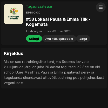
Tagasi saatesse
☰
EPISOOD
#58 Lokaal Paula & Emma Tilk -
Kogemata
Eesti Vegan Podcast
9. mai 2026
Mängi
Ava kõik episoodid
Jaga
Kirjeldus
Mis on see retrohõnguline koht, mis Soomes levivate
kuulujuttude järgi on juba 20 aastat tegutsenud? See on old
school Uues Maailmas. Paula ja Emma pajatavad pere- ja
kogukonda ühendavast ettevõtlusest ning pea puhtjuhuslikust
veganlusest.