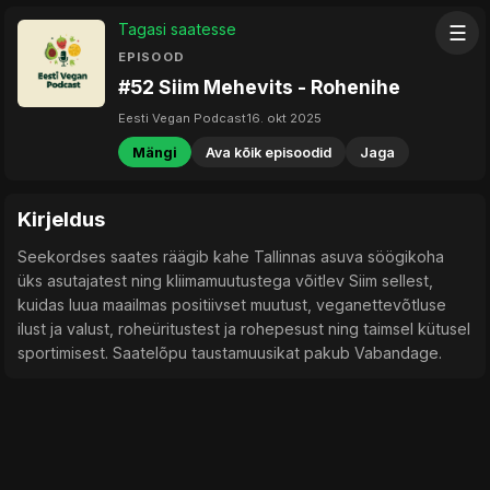
Tagasi saatesse
☰
EPISOOD
#52 Siim Mehevits - Rohenihe
Eesti Vegan Podcast
16. okt 2025
Mängi
Ava kõik episoodid
Jaga
Kirjeldus
Seekordses saates räägib kahe Tallinnas asuva söögikoha
üks asutajatest ning kliimamuutustega võitlev Siim sellest,
kuidas luua maailmas positiivset muutust, veganettevõtluse
ilust ja valust, roheüritustest ja rohepesust ning taimsel kütusel
sportimisest. Saatelõpu taustamuusikat pakub Vabandage.