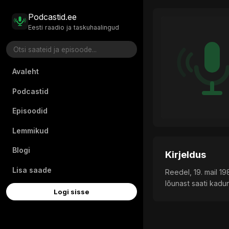
Podcastid.ee
Eesti raadio ja taskuhaalingud
Avaleht
Podcastid
Episoodid
Lemmikud
Blogi
Kirjeldus
Lisa saade
Reedel, 19. mail 19
lõunast saati kadun
Logi sisse