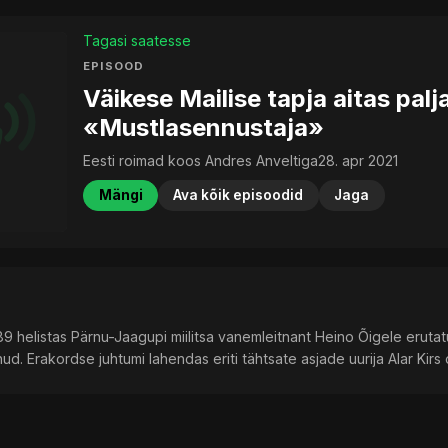
Tagasi saatesse
EPISOOD
Väikese Mailise tapja aitas pal
«Mustlasennustaja»
Eesti roimad koos Andres Anveltiga
28. apr 2021
Mängi
Ava kõik episoodid
Jaga
89 helistas Pärnu-Jaagupi miilitsa vanemleitnant Heino Õigele erutat
ud. Erakordse juhtumi lahendas eriti tähtsate asjade uurija Alar Kirs o