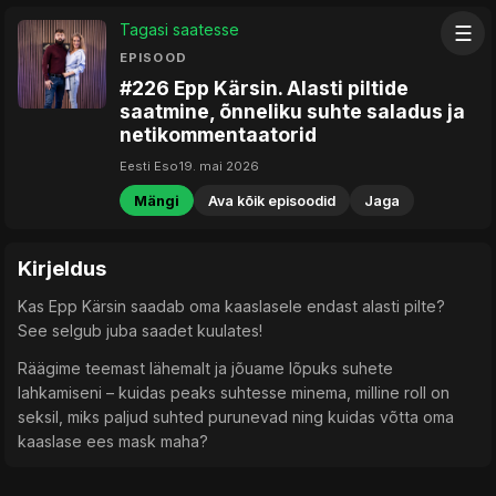
Tagasi saatesse
☰
EPISOOD
#226 Epp Kärsin. Alasti piltide
saatmine, õnneliku suhte saladus ja
netikommentaatorid
Eesti Eso
19. mai 2026
Mängi
Ava kõik episoodid
Jaga
Kirjeldus
Kas Epp Kärsin saadab oma kaaslasele endast alasti pilte?
See selgub juba saadet kuulates!
Räägime teemast lähemalt ja jõuame lõpuks suhete
lahkamiseni – kuidas peaks suhtesse minema, milline roll on
seksil, miks paljud suhted purunevad ning kuidas võtta oma
kaaslase ees mask maha?