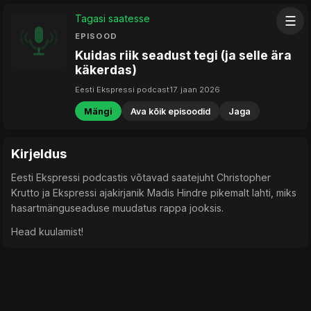
Tagasi saatesse
☰
EPISOOD
Kuidas riik seadust tegi (ja selle ära
käkerdas)
Eesti Ekspressi podcast
17. jaan 2026
Mängi
Ava kõik episoodid
Jaga
Kirjeldus
Eesti Ekspressi podcastis võtavad saatejuht Christopher
Krutto ja Ekspressi ajakirjanik Madis Hindre pikemalt lahti, miks
hasartmänguseaduse muudatus rappa jooksis.
Head kuulamist!