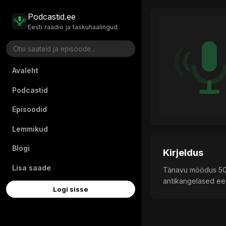
Podcastid.ee
Eesti raadio ja taskuhaalingud
Avaleht
Podcastid
Episoodid
Lemmikud
Blogi
Kirjeldus
Lisa saade
Tänavu möödus 500
antikangelased ees
Logi sisse