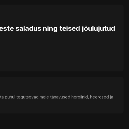
este saladus ning teised jõulujutud
ta puhul tegutsevad meie tänavused heroiinid, heerosed ja