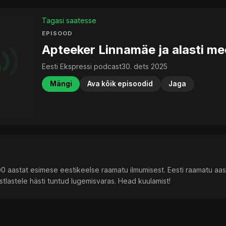
Tagasi saatesse
EPISOOD
Apteeker Linnamäe ja alasti me
Eesti Ekspressi podcast
30. dets 2025
Mängi
Ava kõik episoodid
Jaga
 aastat esimese eestikeelse raamatu ilmumisest. Eesti raamatu aas
tlastele hästi tuntud lugemisvaras. Head kuulamist!