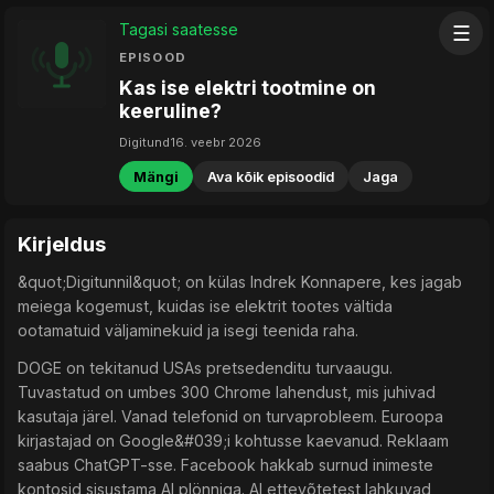
Tagasi saatesse
☰
EPISOOD
Kas ise elektri tootmine on
keeruline?
Digitund
16. veebr 2026
Mängi
Ava kõik episoodid
Jaga
Kirjeldus
&quot;Digitunnil&quot; on külas Indrek Konnapere, kes jagab
meiega kogemust, kuidas ise elektrit tootes vältida
ootamatuid väljaminekuid ja isegi teenida raha.
DOGE on tekitanud USAs pretsedenditu turvaaugu.
Tuvastatud on umbes 300 Chrome lahendust, mis juhivad
kasutaja järel. Vanad telefonid on turvaprobleem. Euroopa
kirjastajad on Google&#039;i kohtusse kaevanud. Reklaam
saabus ChatGPT-sse. Facebook hakkab surnud inimeste
kontosid sisustama AI plönniga. AI ettevõtetest lahkuvad