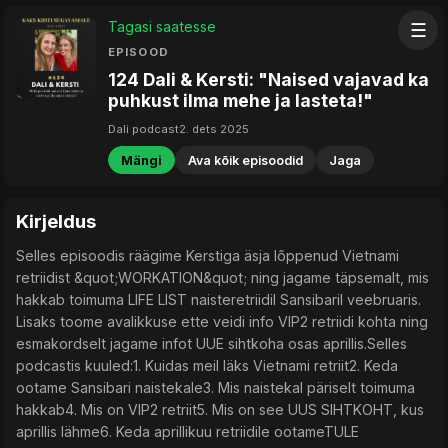
Tagasi saatesse
☰
EPISOOD
124 Dali & Kersti: "Naised vajavad ka
puhkust ilma mehe ja lasteta!"
Dali podcast
2. dets 2025
Mängi
Ava kõik episoodid
Jaga
Kirjeldus
Selles episoodis räägime Kerstiga äsja lõppenud Vietnami
retriidist &quot;WORKATION&quot; ning jagame täpsemalt, mis
hakkab toimuma LIFE LIST naisteretriidil Sansibaril veebruaris.
Lisaks toome avalikkuse ette veidi info VIP2 retriidi kohta ning
esmakordselt jagame infot UUE sihtkoha osas aprillis.Selles
podcastis kuuled:1. Kuidas meil läks Vietnami retriit2. Keda
ootame Sansibari naistekale3. Mis naistekal päriselt toimuma
hakkab4. Mis on VIP2 retriit5. Mis on see UUS SIHTKOHT, kus
aprillis lähme6. Keda aprillikuu retriidile ootameTULE