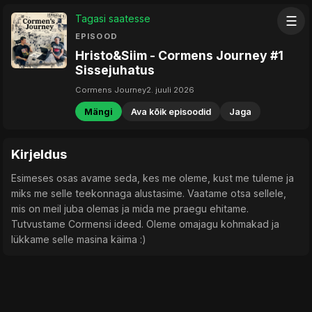
Tagasi saatesse
☰
EPISOOD
Hristo&Siim - Cormens Journey #1
Sissejuhatus
Cormens Journey
2. juuli 2026
Mängi
Ava kõik episoodid
Jaga
Kirjeldus
Esimeses osas avame seda, kes me oleme, kust me tuleme ja
miks me selle teekonnaga alustasime. Vaatame otsa sellele,
mis on meil juba olemas ja mida me praegu ehitame.
Tutvustame Cormensi ideed. Oleme omajagu kohmakad ja
lükkame selle masina käima :)