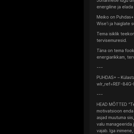
Johannese lugu ühe
energiline ja elada
Meiko on Puhdas+ p
Wise’i ja haiglate 
Tema isiklik teekon
tervisemuresid.
Täna on tema fookus
energiarikkam, ter
---
PUHDAS+ – Külasta
wlr_ref=REF-84G
---
HEAD MÕTTED “Tervi
motivatsioon enda 
asjad muutuma siis,
valu manageerida ja
vajab. Iga inimene