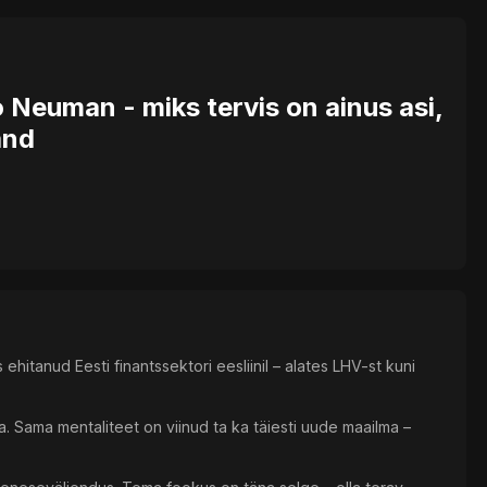
Neuman - miks tervis on ainus asi,
änd
hitanud Eesti finantssektori eesliinil – alates LHV-st kuni
. Sama mentaliteet on viinud ta ka täiesti uude maailma –