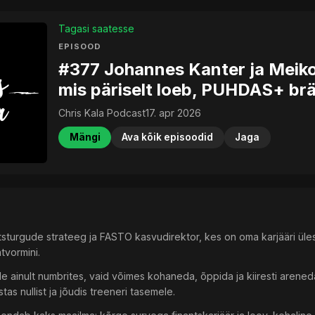
Tagasi saatesse
EPISOOD
#377 Johannes Kanter ja Meiko 
mis päriselt loeb, PUHDAS+ br
Chris Kala Podcast
17. apr 2026
Mängi
Ava kõik episoodid
Jaga
sturgude strateeg ja FASTO kasvudirektor, kes on oma karjääri üles e
tvormini.
e ainult numbrites, vaid võimes kohaneda, õppida ja kiiresti areneda
stas nullist ja jõudis treeneri tasemele.