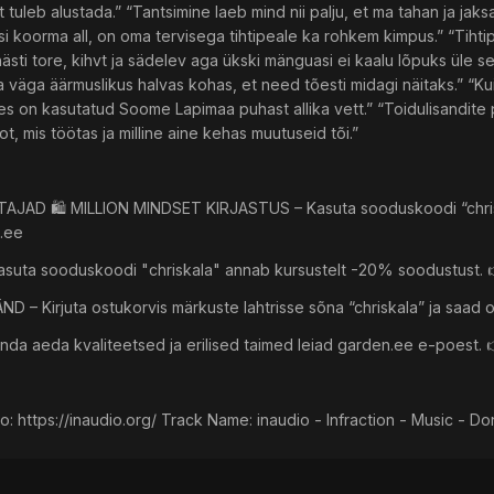
 tuleb alustada.” “Tantsimine laeb mind nii palju, et ma tahan ja jak
si koorma all, on oma tervisega tihtipeale ka rohkem kimpus.” “Tiht
ästi tore, kihvt ja sädelev aga ükski mänguasi ei kaalu lõpuks üle sed
väga äärmuslikus halvas kohas, et need tõesti midagi näitaks.” “Kui m
on kasutatud Soome Lapimaa puhast allika vett.” “Toidulisandite pu
ot, mis töötas ja milline aine kehas muutuseid tõi.”
AJAD 🛍️ MILLION MINDSET KIRJASTUS – Kasuta sooduskoodi “chriska
n.ee
suta sooduskoodi "chriskala" annab kursustelt -20% soodustust. 
– Kirjuta ostukorvis märkuste lahtrisse sõna “chriskala” ja saad os
da aeda kvaliteetsed ja erilised taimed leiad garden.ee e-poest.
: https://inaudio.org/ Track Name: inaudio - Infraction - Music - Do