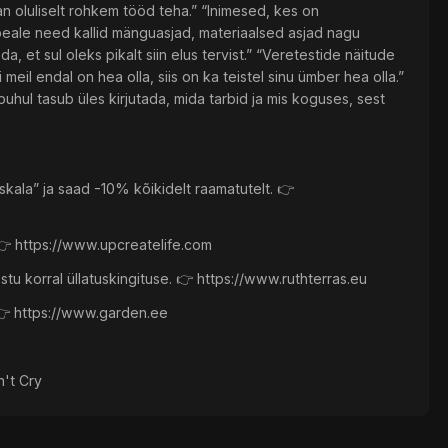
san oluliselt rohkem tööd teha.” “Inimesed, kes on
ipeale need kallid mänguasjad, materiaalsed asjad nagu
a, et sul oleks pikalt siin elus tervist.” “Veretestide näitude
eil endal on hea olla, siis on ka teistel sinu ümber hea olla.”
hul tasub üles kirjutada, mida tarbid ja mis koguses, sest
la” ja saad -10% kõikidelt raamatutelt. 👉
👉 https://www.upcreatelife.com
tu korral üllatuskingituse. 👉 https://www.ruthterras.eu
 👉 https://www.garden.ee
n't Cry