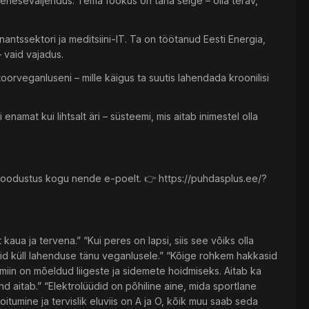
eneseväljendus. Tema fookus on täna selge – olla terav,
ntssektori ja meditsiini-IT. Ta on töötanud Eesti Energia,
– vaid vajadus.
oorveganluseni – mille käigus ta suutis lahendada kroonilisi
namat kui lihtsalt äri – süsteemi, mis aitab inimestel olla
soodustus kogu nende e-poelt. 👉 https://puhdasplus.ee/?
ua ja tervena.” “Kui peres on lapsi, siis see võiks olla
id küll lahenduse tänu veganlusele.” “Kõige rohkem hakkasid
amiin on mõeldud liigeste ja sidemete hoidmiseks. Aitab ka
nd aitab.” “Elektrolüüdid on põhiline aine, mida sportlane
tumine ja tervislik eluviis on A ja O, kõik muu saab seda