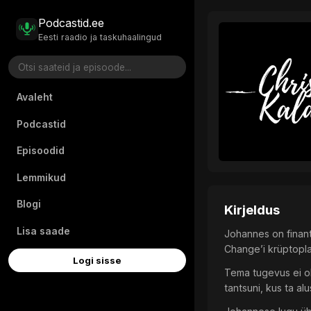
Podcastid.ee
Eesti raadio ja taskuhaalingud
Avaleht
Podcastid
Episoodid
Lemmikud
Blogi
Kirjeldus
Lisa saade
Johannes on finant
Change’i krüptopla
Logi sisse
Tema tugevus ei ol
tantsuni, kus ta alu