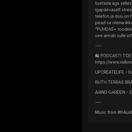
toetada aga sellest
igapäevaselt stres
telefon ja muu on h
pead sa olema ikka 
“PUHDAS+ toodetes 
see annab sulle inf
---
🛍️ PODCASTI TOET
https://www.millio
UPCREATELIFE - Ka
RUTH TERRAS BRÄND 
AIAND GARDEN - En
---
Music from #InAudio