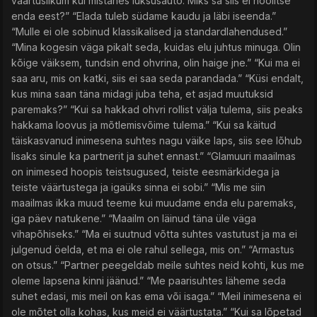
väärtuslikum kui mistahes luksusauto. Miks sa siis ei hoolitse
enda eest?” “Elada tuleb südame kaudu ja läbi iseenda.”
“Mulle ei ole sobinud klassikalised ja standardlahendused.”
“Mina kogesin väga pikalt seda, kuidas elu juhtus minuga. Olin
kõige väiksem, tundsin end ohvrina, olin haige jne.” “Kui ma ei
saa aru, mis on katki, siis ei saa seda parandada.” “Küsi endalt,
kus mina saan täna midagi juba teha, et asjad muutuksid
paremaks?” “Kui sa hakkad ohvri rollist välja tulema, siis peaks
hakkama loovus ja mõtlemisvõime tulema.” “Kui sa käitud
täiskasvanud inimesena suhtes nagu väike laps, siis see lõhub
lisaks sinule ka partnerit ja suhet ennast.” “Glamuuri maailmas
on inimesed hoopis teistsugused, teiste eesmärkidega ja
teiste väärtustega ja igaüks sinna ei sobi.” “Mis me siin
maailmas ikka muud teeme kui muudame enda elu paremaks,
iga päev natukene.” “Maailm on läinud täna üle väga
vihapõhiseks.” “Ma ei suutnud võtta suhtes vastutust ja ma ei
julgenud öelda, et ma ei ole rahul sellega, mis on.” “Armastus
on otsus.” “Partner peegeldab meile suhtes neid kohti, kus me
oleme lapsena kinni jäänud.” “Me paarisuhtes läheme seda
suhet edasi, mis meil on kas ema või isaga.” “Meil inimesena ei
ole mõtet olla kohas, kus meid ei väärtustata.” “Kui sa lõpetad