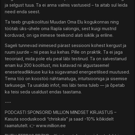
ja selgust tuua. Ta ei anna valmis vastuseid – ta aitab sul leida
need enda seest.
Ta teeb grupikoolitusi Muudan Oma Elu kogukonnas ning
töötab üks-ühele oma Rapla salongis, sest kuigi mustrid
korduvad, on iga inimese teekond alati isiklik ja eriline.
Sageli tunnevad inimesed pärast sessiooni kohest kergust ja
ruumi juurde – nii peas kui kehas. Pille on praktik. Ta ei jaga
teooriaid, mida pole elu peal läbi testinud. Ta on salvestanud
enam kui 200 koolitust, mis katavad nii algustasemel
eneseteadlikkuse kui ka sügavamad energeetilised muutused.
Tema töö on koostöö nähtamatuga, intuitsiooniga ja sisemise
tarkusega. Ta usaldab infot, mis läbi tema tuleb — ja õpetab
ka teisi seda usaldust endas taastama.
---
PODCASTI SPONSORID MILLION MINDSET KIRJASTUS –
Kasuta sooduskoodi “chriskala” ja saad -10% kõikidelt
raamatutelt. 👉 www.million.ee