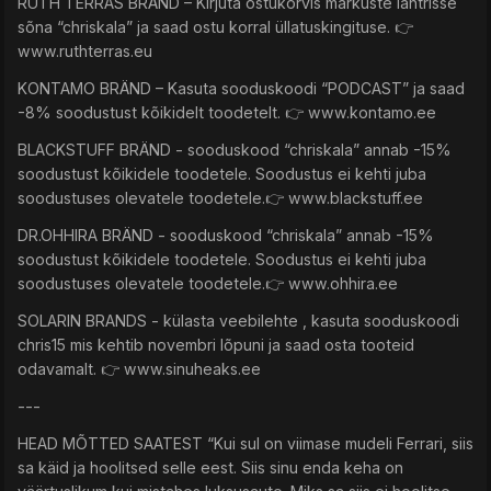
RUTH TERRAS BRÄND – Kirjuta ostukorvis märkuste lahtrisse
sõna “chriskala” ja saad ostu korral üllatuskingituse. 👉
www.ruthterras.eu
KONTAMO BRÄND – Kasuta sooduskoodi “PODCAST” ja saad
-8% soodustust kõikidelt toodetelt. 👉 www.kontamo.ee
BLACKSTUFF BRÄND - sooduskood “chriskala” annab -15%
soodustust kõikidele toodetele. Soodustus ei kehti juba
soodustuses olevatele toodetele.👉 www.blackstuff.ee
DR.OHHIRA BRÄND - sooduskood “chriskala” annab -15%
soodustust kõikidele toodetele. Soodustus ei kehti juba
soodustuses olevatele toodetele.👉 www.ohhira.ee
SOLARIN BRANDS - külasta veebilehte , kasuta sooduskoodi
chris15 mis kehtib novembri lõpuni ja saad osta tooteid
odavamalt. 👉 www.sinuheaks.ee
---
HEAD MÕTTED SAATEST “Kui sul on viimase mudeli Ferrari, siis
sa käid ja hoolitsed selle eest. Siis sinu enda keha on