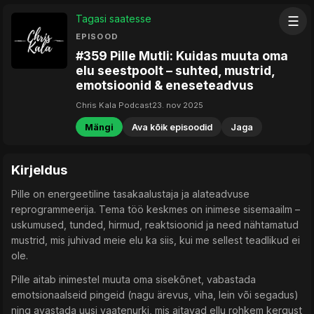
Tagasi saatesse
☰
EPISOOD
#359 Pille Mutli: Kuidas muuta oma
elu seestpoolt – suhted, mustrid,
emotsioonid & eneseteadvus
Chris Kala Podcast
23. nov 2025
Mängi
Ava kõik episoodid
Jaga
Kirjeldus
Pille on energeetiline tasakaalustaja ja alateadvuse
reprogrammeerija. Tema töö keskmes on inimese sisemaailm –
uskumused, tunded, hirmud, reaktsioonid ja need nähtamatud
mustrid, mis juhivad meie elu ka siis, kui me sellest teadlikud ei
ole.
Pille aitab inimestel muuta oma sisekõnet, vabastada
emotsionaalseid pingeid (nagu ärevus, viha, lein või segadus)
ning avastada uusi vaatenurki, mis aitavad ellu rohkem kergust