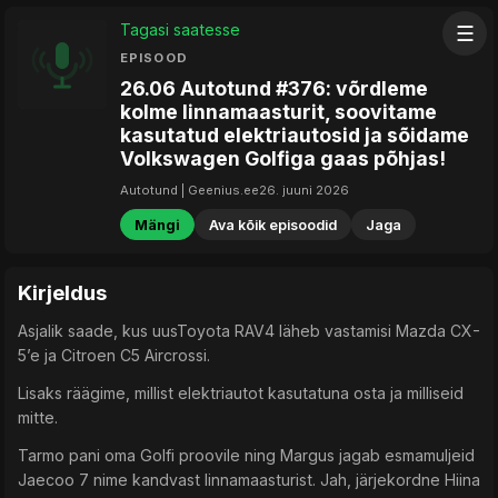
Tagasi saatesse
☰
EPISOOD
26.06 Autotund #376: võrdleme
kolme linnamaasturit, soovitame
kasutatud elektriautosid ja sõidame
Volkswagen Golfiga gaas põhjas!
Autotund | Geenius.ee
26. juuni 2026
Mängi
Ava kõik episoodid
Jaga
Kirjeldus
Asjalik saade, kus uusToyota RAV4 läheb vastamisi Mazda CX-
5’e ja Citroen C5 Aircrossi.
Lisaks räägime, millist elektriautot kasutatuna osta ja milliseid
mitte.
Tarmo pani oma Golfi proovile ning Margus jagab esmamuljeid
Jaecoo 7 nime kandvast linnamaasturist. Jah, järjekordne Hiina