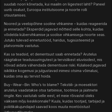
suudab noori kõnetada, kui maailm on liigestest lahti? Paneel
uurib osalust, Euroopa institutsioone ja noorte rolli
otsustamises.
Noored ja veebipõhine sooline vihkamine – kuidas reageerida
ja ennetada? Eksperdid jagavad mõtteid selle kohta, kuidas
võidelda kübervihkamise ja soolise vihkamisega noorte seas.
Jutuks tulevad ennetustööd, haridus, tugisüsteemid ja
platvormide vastutus.
Kas sa teadsid, et dementsust saab ennetada? Arutelus
räägitakse teadusuuringutest ja tervislikest eluviisidest, mis
võivad aidata vähendada dementsuse riski. Külalised jagavad
isiklikke kogemusi ja julgustavad inimesi otsima võimalusi,
kuidas oma aju tervist hoida.
Buy – Wear – Bin: Who’s to blame? Tekstiili‑ ja moesektori
arutelus vaadatakse otsa tarbimise, tootmise ja jäätmete
ringile. Kes vastutab selle eest, et meie rõivastel oleks
väiksem mõju keskkonnale? Kuula, kuidas tootjad, tarbijad ja
poliitikakujundajad saavad koos muuta moetööstust