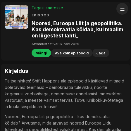
Tagasi saatesse
☰
EPISOOD
Noored, Euroopa Liit ja geopoliitika.
Kas demokraatia köidab, kui maailm
on liigestest lahti_
Arvamusfestival
16. nov 2025
Mängi
Ava kõik episoodid
Jaga
Kirjeldus
Täitsa nihkes! Shift Happens ala episoodid käsitlevad mitmeid
põletavaid teemasid – demokraatia tulevikku, noorte
kogemusi veebivihaga, dementsuse ennetamist, moesektori
vastutust ja meeste vaimset tervist. Tutvu lühikokkuvõtetega
ja kuula täispikki arutelusid!
Noored, Euroopa Liit ja geopoliitika – kas demokraatia
köidab? Arvutame, mida arvavad noored Euroopa Liidu
tulevikust ja geopoliitilistest väljakutsetest. Kas demokraatia