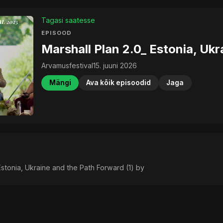
Tagasi saatesse
EPISOOD
Marshall Plan 2.0_ Estonia, Ukr
Arvamusfestival
15. juuni 2026
Mängi
Ava kõik episoodid
Jaga
 Estonia, Ukraine and the Path Forward (1) by