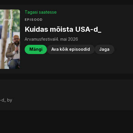
Tagasi saatesse
EPISOOD
Kuidas mõista USA-d_
Arvamusfestival
4. mai 2026
Mängi
Ava kõik episoodid
Jaga
-d_ by