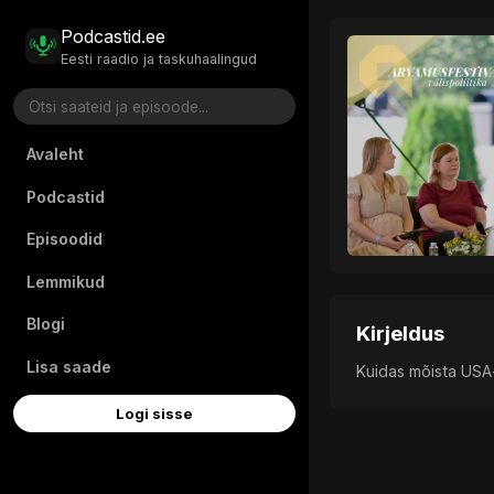
Podcastid.ee
Eesti raadio ja taskuhaalingud
Avaleht
Podcastid
Episoodid
Lemmikud
Blogi
Kirjeldus
Lisa saade
Kuidas mõista USA
Logi sisse