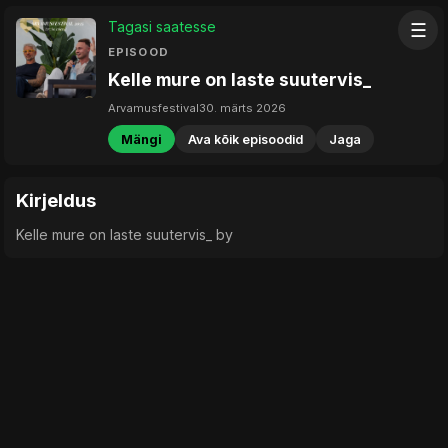
Tagasi saatesse
☰
EPISOOD
Kelle mure on laste suutervis_
Arvamusfestival
30. märts 2026
Mängi
Ava kõik episoodid
Jaga
Kirjeldus
Kelle mure on laste suutervis_ by