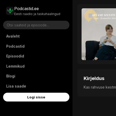
Podcastid.ee
Eesti raadio ja taskuhaalingud
Avaleht
Podcastid
Episoodid
Lemmikud
Blogi
Kirjeldus
Lisa saade
Kas rahvuse kestmi
Logi sisse