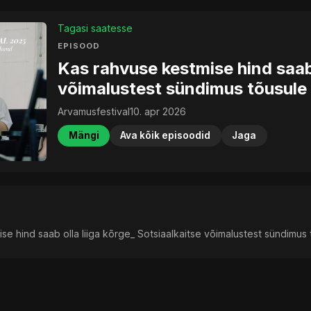
Tagasi saatesse
EPISOOD
Kas rahvuse kestmise hind saab 
võimalustest sündimus tõusule
Arvamusfestival
10. apr 2026
Mängi
Ava kõik episoodid
Jaga
se hind saab olla liiga kõrge_ Sotsiaalkaitse võimalustest sündimus