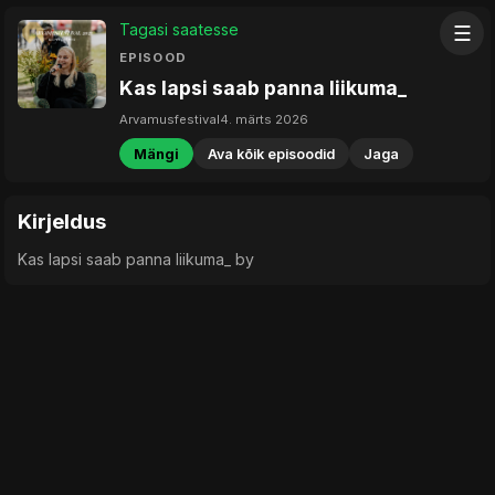
Tagasi saatesse
☰
EPISOOD
Kas lapsi saab panna liikuma_
Arvamusfestival
4. märts 2026
Mängi
Ava kõik episoodid
Jaga
Kirjeldus
Kas lapsi saab panna liikuma_ by