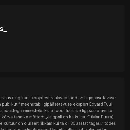
es_
sisus ning kunstiloojatest rääkivad lood. 📌 Ligipääsetavuse
oma publikut,” meenutab ligipääsetavuse ekspert Edvard Tuul.
adustega inimestele. Esile toodi füüsilise ligipääsetavuse
kõrva taha ka mõtted: „Jalgpall on ka kultuur” (Mari Puura)
 kultuur on oluliselt rikkam kui ta oli 30 aastat tagasi,” tõdes
ltuuriline mitmekesisus. Räägiti sellest, et ajakirjandus