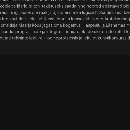
 keelebarjäärid ei tohi takistuseks saada ning noored eelistavad pig
esti ning „kui ei ole rääkijaid, siis ei ole ka lugusid”. Sündmusest k
ortega suhtlemiseks. 🎨 Kunst, lood ja kaasav ühiskond Arutelus räägit
korraldaja Maarja Kõus jagas oma kogemusi Haapsalu ja Läänemaa mu
i haridusprogrammide ja integratsiooniprojektide üle, naiste rollist k
dutati tehisintellekti rolli loomeprotsessis ja leiti, et kunstikonkurs