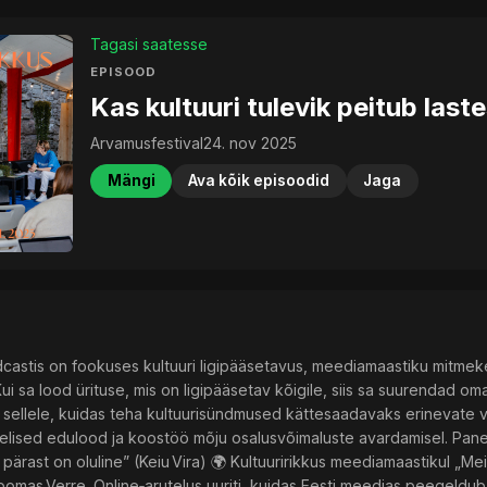
Tagasi saatesse
EPISOOD
Kas kultuuri tulevik peitub last
Arvamusfestival
24. nov 2025
Mängi
Ava kõik episoodid
Jaga
dcastis on fookuses kultuuri ligipääsetavus, meediamaastiku mitmeke
Kui sa lood ürituse, mis on ligipääsetav kõigile, siis sa suurendad 
sellele, kuidas teha kultuurisündmused kättesaadavaks erinevate vaj
helised edulood ja koostöö mõju osalusvõimaluste avardamisel. Pane 
 pärast on oluline” (Keiu Vira) 🌍 Kultuuririkkus meediamaastikul „Meie
mas Verre. Online‑arutelus uuriti, kuidas Eesti meedias peegeldub ku