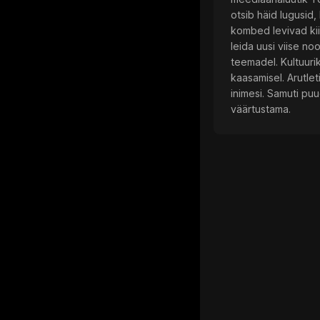
otsib häid lugusid,
kombed levivad kiir
leida uusi viise no
teemadel. Kultuuri
kaasamisel. Arutlet
inimesi. Samuti puu
väärtustama.