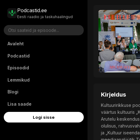
Podcastid.ee
Eesti raadio ja taskuhaalingud
Avaleht
Podcastid
Episoodid
Lemmikud
Blogi
Kirjeldus
Lisa saade
Kultuuririkkuse po
väärtus kultuuris „
Logi sisse
Arutelu keskendus 
olulisus, rahvusva
ja „Kultuur iseenda
meediaanalüütik Too