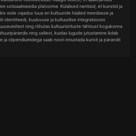
em sotsiaalmeedia platvorme. Külalised nentisid, et kunstid ja
erkis esile vajadus tuua eri kultuuride hääled meediasse ja
i identiteedi, kuuluvuse ja kultuurilise integratsiooni
useumitest ning rõhutas kultuuriürituste tähtsust kogukonna
ultuuripärandis ning sellest, kuidas lugude jutustamine liidab
side ja stipendiumidega saab noori innustada kunsti ja pärandit