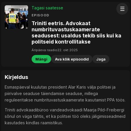
Tagasi saatesse
☰
EPISOOD
Triniti eetris. Advokaat
numbrituvastuskaamerate
seadusest: usaldus tekib siis kui ka
politseid kontrollitakse
Äripäeva raadio
22. okt 2025
Mängi
Ava kõik episoodid
Jaga
Kirjeldus
Esmaspäeval kuulutas president Alar Karis välja politsei ja
piirivalve seaduse täiendamise seaduse, millega
reguleeritakse numbrituvastuskaamerate kasutamist PPA töös.
Triniti advokaadibüroo vandeadvokaadi Maarja Pild-Freibergi
sõnul on väga tähtis, et ka politsei töö oleks jäligimisseadmeid
kasutades kindlas raamistikus.