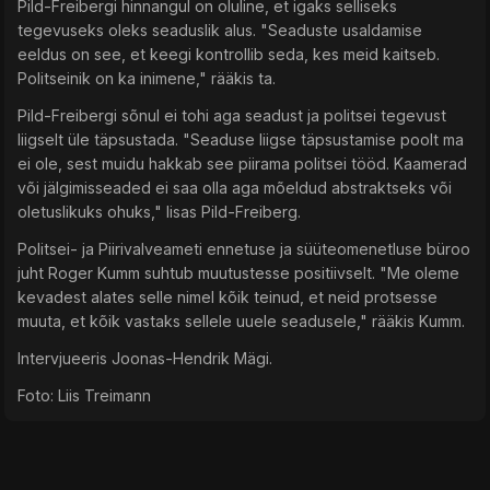
Pild-Freibergi hinnangul on oluline, et igaks selliseks
tegevuseks oleks seaduslik alus. "Seaduste usaldamise
eeldus on see, et keegi kontrollib seda, kes meid kaitseb.
Politseinik on ka inimene," rääkis ta.
Pild-Freibergi sõnul ei tohi aga seadust ja politsei tegevust
liigselt üle täpsustada. "Seaduse liigse täpsustamise poolt ma
ei ole, sest muidu hakkab see piirama politsei tööd. Kaamerad
või jälgimisseaded ei saa olla aga mõeldud abstraktseks või
oletuslikuks ohuks," lisas Pild-Freiberg.
Politsei- ja Piirivalveameti ennetuse ja süüteomenetluse büroo
juht Roger Kumm suhtub muutustesse positiivselt. "Me oleme
kevadest alates selle nimel kõik teinud, et neid protsesse
muuta, et kõik vastaks sellele uuele seadusele," rääkis Kumm.
Intervjueeris Joonas-Hendrik Mägi.
Foto: Liis Treimann