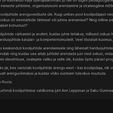
e on kasvanud välja õpetajaskonnast ja neil on tugev pedagoogiline t
inimeste juhtimine, organisatsiooni arendamine ja strateegiline mõt
koolijuhtide arenguvestluste üle. Kuigi umbes pool koolipidajaist ne
fookus on eesmärkide täitmisel või juhina arenemisel? Ning milline p
aalset kohustust?
olijuhtide värbamist ja arutleti, kuidas juhte leitakse, milliseid osk
haridusjuhtide karjääri- ja kompetentsimudelit. Veel tõstatati küsimu
s keskenduti koolijuhtide arendamisele ning lähemalt haridusjuhtide
ndab ning kuidas see aitab juhtidel arendada just neid oskusi, mi
mi ülesehituse, osalejate valiku ja selle üle, kuidas õpitu pärast pr
s jäi, kes vastutab koolijuhtide arengu eest – kas koolipidaja, riik v
savalt arenguvõimalusi ja kuidas võiks süsteem tulevikus muutuda.
n Roots.
dusfondi koolijuhtimise valdkonna juht Ann Leppiman ja Saku Gümnaa