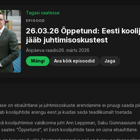
Tagasi saatesse
EPISOOD
26.03.26 Õppetund: Eesti kooli
jääb juhtimisoskustest
Äripäeva raadio
26. märts 2026
Mängi
Ava kõik episoodid
Jaga
 tase on ebaühtlane ja juhtimisoskuste arendamine ei pruugi saada p
tab koolijuhtide arengu eest ja kuidas seda teadlikumalt toetada.
i koolijuhtimise valdkonna juht Ann Leppiman, Saku Gümnaasiumi dir
d saates “Õppetund“, et Eesti koolijuhtide tase on üsna ebaühtlane.