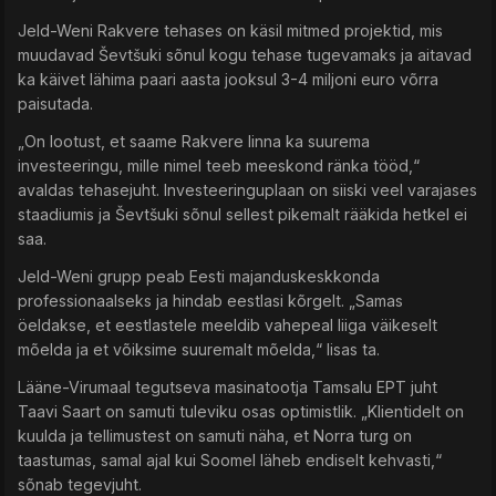
Jeld-Weni Rakvere tehases on käsil mitmed projektid, mis
muudavad Ševtšuki sõnul kogu tehase tugevamaks ja aitavad
ka käivet lähima paari aasta jooksul 3-4 miljoni euro võrra
paisutada.
„On lootust, et saame Rakvere linna ka suurema
investeeringu, mille nimel teeb meeskond ränka tööd,“
avaldas tehasejuht. Investeeringuplaan on siiski veel varajases
staadiumis ja Ševtšuki sõnul sellest pikemalt rääkida hetkel ei
saa.
Jeld-Weni grupp peab Eesti majanduskeskkonda
professionaalseks ja hindab eestlasi kõrgelt. „Samas
öeldakse, et eestlastele meeldib vahepeal liiga väikeselt
mõelda ja et võiksime suuremalt mõelda,“ lisas ta.
Lääne-Virumaal tegutseva masinatootja Tamsalu EPT juht
Taavi Saart on samuti tuleviku osas optimistlik. „Klientidelt on
kuulda ja tellimustest on samuti näha, et Norra turg on
taastumas, samal ajal kui Soomel läheb endiselt kehvasti,“
sõnab tegevjuht.