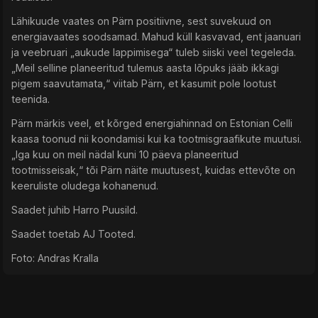
Lähikuude vaates on Pärn positiivne, sest suvekuud on
energiavaates soodsamad. Mahud küll kasvavad, ent jaanuari
ja veebruari „aukude lappimisega“ tuleb siiski veel tegeleda.
„Meil selline planeeritud tulemus aasta lõpuks jääb ikkagi
pigem saavutamata,“ viitab Pärn, et kasumit pole lootust
teenida.
Pärn märkis veel, et kõrged energiahinnad on Estonian Celli
kaasa toonud nii koondamisi kui ka tootmisgraafikute muutusi.
„Iga kuu on meil nädal kuni 10 päeva planeeritud
tootmisseisak,“ tõi Pärn näite muutusest, kuidas ettevõte on
keeruliste oludega kohanenud.
Saadet juhib Harro Puusild.
Saadet toetab AJ Tooted.
Foto: Andras Kralla