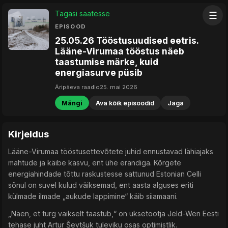
Tagasi saatesse
☰
EPISOOD
25.05.26 Tööstusuudised eetris.
Lääne-Virumaa tööstus näeb
taastumise märke, kuid
energiasurve püsib
Äripäeva raadio
25. mai 2026
Mängi
Ava kõik episoodid
Jaga
Kirjeldus
Lääne-Virumaa tööstusettevõtete juhid ennustavad lähiajaks
mahtude ja käibe kasvu, ent ühe erandiga. Kõrgete
energiahindade tõttu raskustesse sattunud Estonian Celli
sõnul on suvel kulud väiksemad, ent aasta alguses eriti
külmade ilmade „aukude lappimine“ käib siiamaani.
„Näen, et turg vaikselt taastub,“ on uksetootja Jeld-Wen Eesti
tehase juht Artur Ševtšuk tuleviku osas optimistlik.