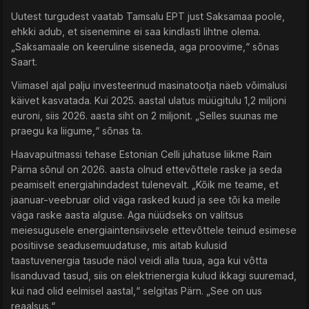
Uutest turgudest vaatab Tamsalu EPT just Saksamaa poole,
ehkki adub, et sisenemine ei saa kindlasti lihtne olema.
„Saksamaale on keeruline siseneda, aga proovime,“ sõnas
Saart.
Viimasel ajal palju investeerinud masinatootja näeb võimalusi
käivet kasvatada. Kui 2025. aastal ulatus müügitulu 1,2 miljoni
euroni, siis 2026. aasta siht on 2 miljonit. „Selles suunas me
praegu ka liigume,“ sõnas ta.
Haavapuitmassi tehase Estonian Celli juhatuse liikme Rain
Pärna sõnul on 2026. aasta olnud ettevõttele raske ja seda
peamiselt energiahindadest tulenevalt. „Kõik me teame, et
jaanuar-veebruar olid väga rasked kuud ja see tõi ka meile
väga raske aasta alguse. Aga nüüdseks on valitsus
meiesugusele energiaintensiivsele ettevõttele teinud esimese
positiivse seadusemuudatuse, mis aitab kulusid
taastuvenergia tasude näol veidi alla tuua, aga kui võtta
lisanduvad tasud, siis on elektrienergia kulud ikkagi suuremad,
kui nad olid eelmisel aastal,“ selgitas Pärn. „See on uus
reaalsus.“