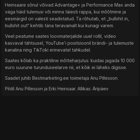
Heinsaare sõnul võivad Advantage+ ja Performance Max anda
väga häid tulemusi või minna täiesti rappa, kui mõõtmine ja
eesmärgid on valesti seadistatud. Ta rõhutab, et „bullshit in,
bullshit out“ kehtib täna teravamalt kui kunagi varem.
Veel peatume saates loovmaterjalide uuel rollil, video
kasvaval tähtsusel, YouTube’i positsioonil brändi- ja tulemuste
kanalina ning TikToki erinevatel tahkudel.
Saates kõlab ka praktiline mõtteharjutus: kuidas jagada 10 000
euro suurune turunduseelarve nii, et kõik ei läheks digisse.
Saadet juhib Bestmarketing.ee toimetaja Anu Pillesson.
Pildil Anu Pillesson ja Erki Heinsaar. Allikas: Äripäev