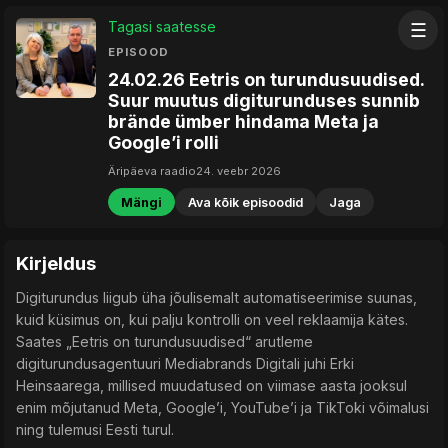
Tagasi saatesse
☰
EPISOOD
24.02.26 Eetris on turundusuudised.
Suur muutus digiturunduses sunnib
brände ümber hindama Meta ja
Google’i rolli
Äripäeva raadio
24. veebr 2026
Mängi
Ava kõik episoodid
Jaga
Kirjeldus
Digiturundus liigub üha jõulisemalt automatiseerimise suunas,
kuid küsimus on, kui palju kontrolli on veel reklaamija kätes.
Saates „Eetris on turundusuudised“ arutleme
digiturundusagentuuri Mediabrands Digitali juhi Erki
Heinsaarega, millised muudatused on viimase aasta jooksul
enim mõjutanud Meta, Google’i, YouTube’i ja TikToki võimalusi
ning tulemusi Eesti turul.