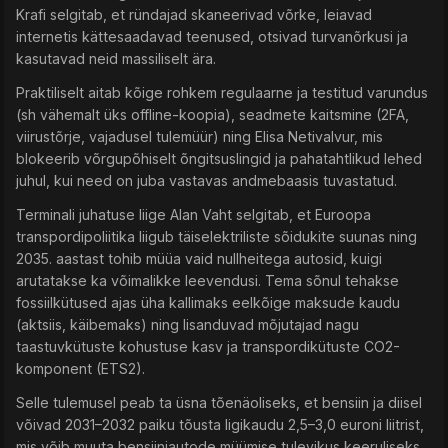
Krafi selgitab, et ründajad skaneerivad võrke, leiavad
internetis kättesaadavad teenused, otsivad turvanõrkusi ja
kasutavad neid massiliselt ära.
Praktiliselt aitab kõige rohkem regulaarne ja testitud varundus
(sh vähemalt üks offline-koopia), seadmete kaitsmine (2FA,
viirustõrje, vajadusel tulemüür) ning Elisa Netivalvur, mis
blokeerib võrgupõhiselt õngitsuslingid ja pahatahtlikud lehed
juhul, kui need on juba vastavas andmebaasis tuvastatud.
Terminali juhatuse liige Alan Vaht selgitab, et Euroopa
transpordipoliitika liigub täiselektriliste sõidukite suunas ning
2035. aastast tohib müüa vaid nullheitega autosid, kuigi
arutatakse ka võimalikke leevendusi. Tema sõnul tehakse
fossiilkütused ajas üha kallimaks eelkõige maksude kaudu
(aktsiis, käibemaks) ning lisanduvad mõjutajad nagu
taastuvkütuste kohustuse kasv ja transpordikütuste CO2-
komponent (ETS2).
Selle tulemusel peab ta üsna tõenäoliseks, et bensiin ja diisel
võivad 2031–2032 paiku tõusta ligikaudu 2,5–3,0 euroni liitrist,
mis võib muuta bensiiniautode müümise tulevikus keeruliseks.