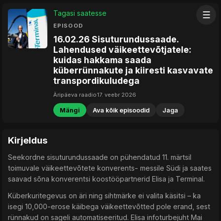
Tagasi saatesse
☰
EPISOOD
16.02.26 Sisuturundussaade.
Lahendused väikeettevõtjatele:
kuidas hakkama saada
küberrünnakute ja kiiresti kasvavate
transpordikuludega
Äripäeva raadio
17. veebr 2026
Mängi
Ava kõik episoodid
Jaga
Kirjeldus
Seekordne sisuturundussaade on pühendatud 11. märtsil
toimuvale väikeettevõtete konverents- messile Südi ja saates
saavad sõna konverentsi koostööpartnerid Elisa ja Terminal.
Küberkuritegevus on äri ning sihtmärke ei valita käsitsi – ka
isegi 10,000-erose käibega väikeettevõtted pole erand, sest
rünnakud on sageli automatiseeritud. Elisa infoturbejuht Mai