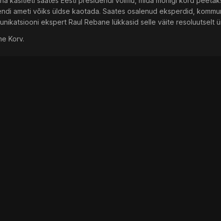
 käsitleti saates Eesti presidendi võimu, mida mõnigi kord peetakse
dendi ameti võiks üldse kaotada. Saates osalenud eksperdid, kommu
unikatsiooni ekspert Raul Rebane lükkasid selle väite resoluutselt 
me Korv.