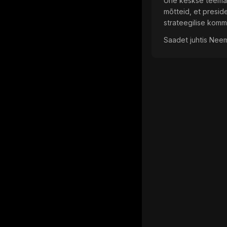
Ühe keskse teemana
mõtteid, et presi
strateegilise komm
Saadet juhtis Nee