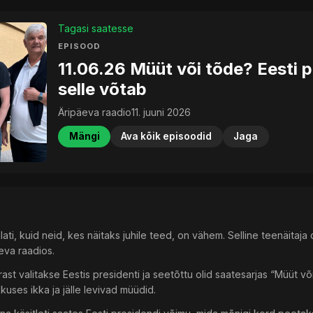
Tagasi saatesse
EPISOOD
11.06.26 Müüt või tõde? Eesti p
selle võtab
Äripäeva raadio
11. juuni 2026
Mängi
Ava kõik episoodid
Jaga
lati, kuid neid, kes näitaks juhile teed, on vähem. Selline teenäitaj
eva raadios.
t valitakse Eestis presidenti ja seetõttu olid saatesarjas “Müüt või
uses ikka ja jälle levivad müüdid.