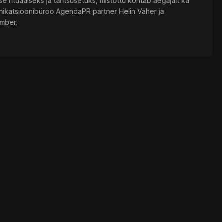
 rituaalseks ja tähtsusetuks, mistõttu kohtab aegajalt ka
nikatsioonibüroo AgendaPR partner Helin Vaher ja
ümber.