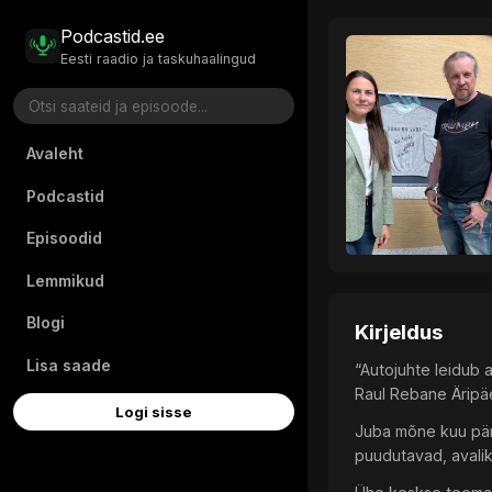
Podcastid.ee
Eesti raadio ja taskuhaalingud
Avaleht
Podcastid
Episoodid
Lemmikud
Blogi
Kirjeldus
Lisa saade
“Autojuhte leidub a
Raul Rebane Äripä
Logi sisse
Juba mõne kuu päras
puudutavad, avalikk