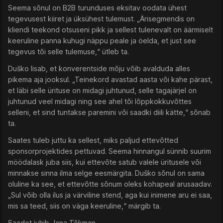
Seema sõnul on B2B turunduses eksitav oodata ühest
tegevusest kiiret ja üksühest tulemust. „Ärisegmendis on
kliendi teekond otsuseni pikk ja sellest tulenevalt on äärmiselt
keeruline panna kuhugi näppu peale ja öelda, et just see
tegevus tõi selle tulemuse,“ ütleb ta.
Duško lisab, et konverentside mõju võib avalduda alles
pikema aja jooksul. „Teinekord avastad aasta või kahe pärast,
et läbi selle ürituse on midagi juhtunud, selle tagajärjel on
juhtunud veel midagi ning see ahel tõi lõppkokkuvõttes
selleni, et sind tuntakse paremini või saadki diili kätte,“ sõnab
ta.
Saates tuleb juttu ka sellest, miks paljud ettevõtted
sponsorprojektides pettuvad. Seema hinnangul sünnib suurim
möödalask juba siis, kui ettevõte satub valele üritusele või
minnakse sinna ilma selge eesmärgita. Duško sõnul on sama
oluline ka see, et ettevõtte sõnum oleks kohapeal arusaadav.
„Sul võib olla ilus ja värviline stend, aga kui inimene aru ei saa,
mis sa teed, siis on väga keeruline,“ märgib ta.
Saadet juhib Jana Tõkman.