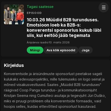
Tagasi saatesse
☰
EPISOOD
10.03.26 Müüdid B2B turunduses.
Emotsioon loeb ka B2B-s:
konverentsi sponsorlus kukub läbi
siis, kui eeltöö jääb tegemata
Äripäeva raadio
10. märts 2026
Mängi
Ava kõik episoodid
Jaga
Kirjeldus
Konverentside ja ärisündmuste sponsorlust peetakse sageli
kulukaks edevusprojektiks, mille tulemuseks on logo seinal ja
mõned viisakusvestlused. Saates „Müüdid B2B turunduses“
räägivad Coop Panga turundus- ja kommunikatsioonijuht
Kristjan Seema ning Cumulteci asutaja ja tegevjuht Jüri Duško,
miks ei pruugi probleem olla konverentside formaadis, vaid
hoopis selles, kuidas ettevõtted sponsorlust kasutavad.