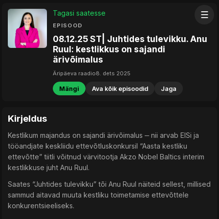
Tagasi saatesse
☰
EPISOOD
08.12.25 ST| Juhtides tulevikku. Anu
Ruul: kestlikkus on sajandi
ärivõimalus
Äripäeva raadio
8. dets 2025
Mängi
Ava kõik episoodid
Jaga
Kirjeldus
Kestlikum majandus on sajandi ärivõimalus ‒ nii arvab EISi ja
tööandjate keskliidu ettevõtluskonkursil “Aasta kestliku
ettevõtte” tiitli võitnud värvitootja Akzo Nobel Baltics interim
kestlikkuse juht Anu Ruul.
Saates “Juhtides tulevikku” tõi Anu Ruul näiteid sellest, millised
sammud aitavad muuta kestliku toimetamise ettevõttele
konkurentsieeliseks.