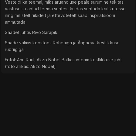
Vesteldi ka teemal, miks aruandluse peale surumine tekitas
vastuseisu antud teema suhtes, kuidas suhtuda kriitikutesse
ning millistelt riikidelt ja ettevõtetelt saab inspiratsiooni
ammutada.
Saadet juhtis Rivo Sarapik.
Saade valmis koostöös Rohetiigri ja Äripäeva kestlikkuse
rubriigiga.
Fotol: Anu Ruul, Akzo Nobel Baltics interim kestlikkuse juht
(foto allikas: Akzo Nobel)