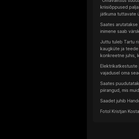
“Omavalitsus suuda
kriisiõppused paljas
jätkuma tuttavate 
Saates arutatakse 
inimene saab värsk
Juttu tuleb Tartu 
kaugküte ja teede l
konkreetne juhis, 
Elektrikatkestuste
vajadusel oma sead
Saates puudutatakse
piirangud, mis mui
Saadet juhib Hando
Fotol Kristjan Kos