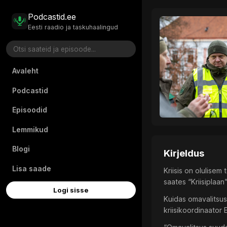
Podcastid.ee
Eesti raadio ja taskuhaalingud
Avaleht
Podcastid
Episoodid
Lemmikud
Blogi
Kirjeldus
Lisa saade
Kriisis on olulise
saates “Kriisiplaan”
Logi sisse
Kuidas omavalitsus
kriisikoordinaator E