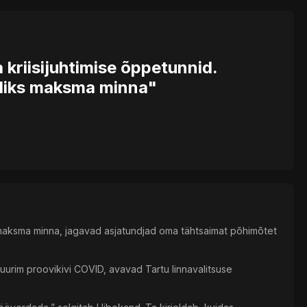
a kriisijuhtimise õppetunnid.
lliks maksma minna"
ks maksma minna, jagavad asjatundjad oma tähtsaimat põhimõtet
suurim proovikivi COVID, avavad Tartu linnavalitsuse