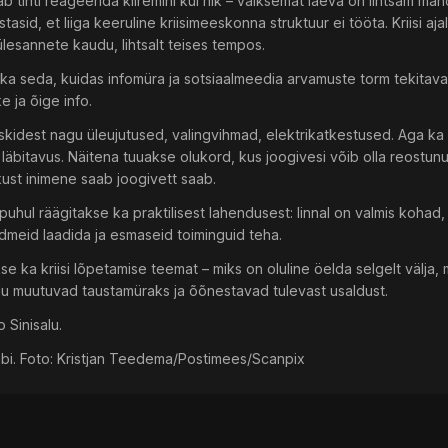
b tihti reageerida kiiremini kui riik – väiksemat laeva on lihtsam ma
tasid, et liiga keeruline kriisimeeskonna struktuur ei tööta. Kriisi aja
ülesannete kaudu, lihtsalt teises tempos.
ka seda, kuidas infomüra ja sotsiaalmeedia arvamuste torm tekitava
e ja õige info.
riskidest nagu üleujutused, valingvihmad, elektrikatkestused. Aga ka
äbitavus. Näitena tuuakse olukord, kus joogivesi võib olla reostunud
kust inimene saab joogivett saab.
 puhul räägitakse ka praktilisest lahendusest: linnal on valmis koha
meid laadida ja esmaseid toiminguid teha.
 ka kriisi lõpetamise teemat – miks on oluline öelda selgelt välja, mi
du muutuvad taustamüraks ja õõnestavad tulevast usaldust.
 Sinisalu.
tabi. Foto: Kristjan Teedema/Postimees/Scanpix