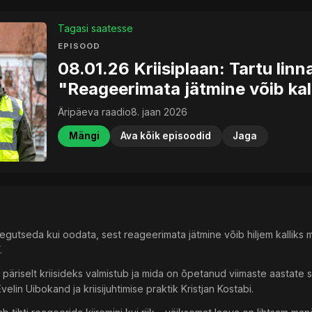
Tagasi saatesse
EPISOOD
08.01.26 Kriisiplaan: Tartu linn
"Reageerimata jätmine võib ka
Äripäeva raadio
8. jaan 2026
Mängi
Ava kõik episoodid
Jaga
m tegutseda kui oodata, sest reageerimata jätmine võib hiljem kalli
.
 päriselt kriisideks valmistub ja mida on õpetanud viimaste aastate 
velin Uibokand ja kriisijuhtimise praktik Kristjan Kostabi.