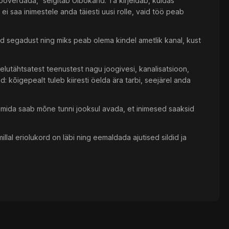
nööverdada,” selgitab Uibokand. Ta kirjeldab, kuidas
l ei saa inimestele anda täiesti uusi rolle, vaid töö peab
d segadust ning miks peab olema kindel ametlik kanal, kust
 elutähtsatest teenustest nagu joogivesi, kanalisatsioon,
: kõigepealt tuleb kiiresti öelda ära tarbi, seejärel anda
d, mida saab mõne tunni jooksul avada, et inimesed saaksid
llal eriolukord on läbi ning eemaldada ajutised sildid ja