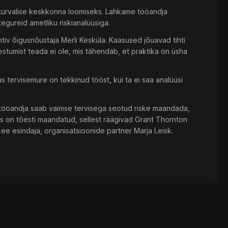
a turvalise keskkonna loomiseks. Lahkame tööandja
egureid ametliku riskianalüüsiga.
htiv õigusnõustaja Merli Kesküla. Kaasused jõuavad tihti
stumist teada ei ole, mis tähendab, et praktika on üsha
kas tervisemure on tekkinud tööst, kui ta ei saa analüüsi
as tööandja saab vaimse tervisega seotud riske maandada,
us on tõesti maandatud, sellest räägivad Grant Thornton
i.ee esindaja, organisatsioonide partner Marja Leisk.