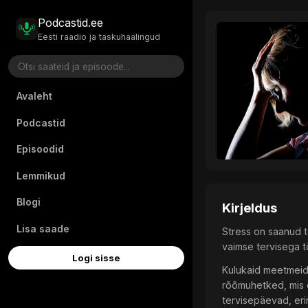
Podcastid.ee
Eesti raadio ja taskuhaalingud
Avaleht
Podcastid
Episoodid
Lemmikud
Blogi
Kirjeldus
Lisa saade
Stress on saanud 
vaimse tervisega t
Logi sisse
Kulukaid meetmeid,
rõõmuhetked, mis e
tervisepäevad, eri