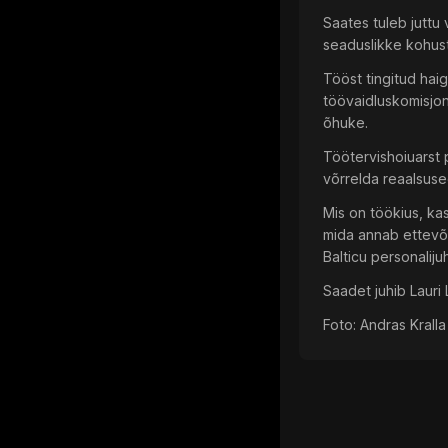
Saates tuleb juttu
seaduslikke kohust
Tööst tingitud hai
töövaidluskomisjon
õhuke.
Töötervishoiuarst p
võrrelda reaalsuse
Mis on töökius, ka
mida annab ettevõt
Balticu personaliju
Saadet juhib Lauri 
Foto: Andras Kralla