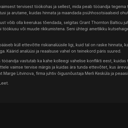
 vaimsest tervisest töökohas ja sellest, mida peab tööandja tegem
usi ja arutame, kuidas hinnata ja maandada psühhosotsiaalseid ohut
gust võib olla keerukas tõendada, selgitas Grant Thornton Balticu ju
i töökiusu või muude rikkumistena. Seni ühtegi ametlikku kutsehaige
ääseb küll ettevõtte riskianalüüsile ligi, kuid tal on raske hinnata, 
ga. Käärid analüüsi ja reaalsuse vahel on teinekord päris suured.
s tööandja vastutab ka kahe kolleegi vahelise konflikti eest, kuid
tele vaimse tervise märgis ja kuidas ära tunda ettevõtet, kus ärev
ht Marge Litvinova, firma juhtiv õigusnõustaja Merli Kesküla ja peaas
Leet.