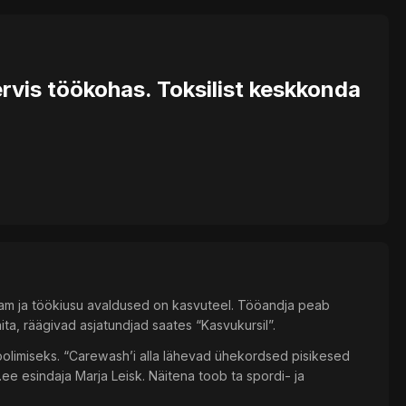
rvis töökohas. Toksilist keskkonda
am ja töökiusu avaldused on kasvuteel. Tööandja peab
ta, räägivad asjatundjad saates “Kasvukursil”.
oolimiseks. “Carewash’i alla lähevad ühekordsed pisikesed
.ee esindaja Marja Leisk. Näitena toob ta spordi- ja