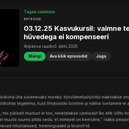
Tagasi saatesse
EPISOOD
03.12.25 Kasvukursil: vaimne te
hüvedega ei kompenseeri
Äripäeva raadio
3. dets 2025
Mängi
Ava kõik episoodid
Jaga
töökoha üha süvenevaks mureks: töövõimetushüvitisi makstakse en
öökohas tegelema, kuid õhulosside loomine ja näiline toetamine ei ai
 mis päriselt muutust ei too, nimetatakse carewash’iks ehk võlts-h
i muuda suures pildis seda, et inimesel on keeruline,” rääkis peaasi
nevad nõustamised, treeningsaalid ja brunch’id.