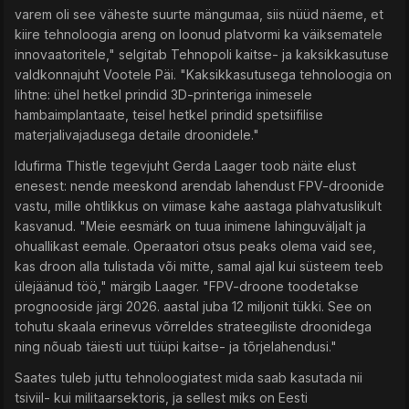
varem oli see väheste suurte mängumaa, siis nüüd näeme, et
kiire tehnoloogia areng on loonud platvormi ka väiksematele
innovaatoritele," selgitab Tehnopoli kaitse- ja kaksikkasutuse
valdkonnajuht Vootele Päi. "Kaksikkasutusega tehnoloogia on
lihtne: ühel hetkel prindid 3D-printeriga inimesele
hambaimplantaate, teisel hetkel prindid spetsiifilise
materjalivajadusega detaile droonidele."
Idufirma Thistle tegevjuht Gerda Laager toob näite elust
enesest: nende meeskond arendab lahendust FPV-droonide
vastu, mille ohtlikkus on viimase kahe aastaga plahvatuslikult
kasvanud. "Meie eesmärk on tuua inimene lahinguväljalt ja
ohuallikast eemale. Operaatori otsus peaks olema vaid see,
kas droon alla tulistada või mitte, samal ajal kui süsteem teeb
ülejäänud töö," märgib Laager. "FPV-droone toodetakse
prognooside järgi 2026. aastal juba 12 miljonit tükki. See on
tohutu skaala erinevus võrreldes strateegiliste droonidega
ning nõuab täiesti uut tüüpi kaitse- ja tõrjelahendusi."
Saates tuleb juttu tehnoloogiatest mida saab kasutada nii
tsiviil- kui militaarsektoris, ja sellest miks on Eesti