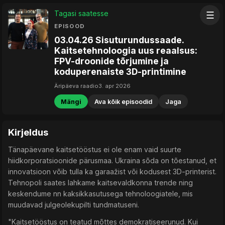
Tagasi saatesse
☰
EPISOOD
03.04.26 Sisuturundussaade.
Kaitsetehnoloogia uus reaalsus:
FPV-droonide tõrjumine ja
koduperenaiste 3D-printimine
Äripäeva raadio
3. apr 2026
Mängi
Ava kõik episoodid
Jaga
Kirjeldus
Tänapäevane kaitsetööstus ei ole enam vaid suurte
hiidkorporatsioonide pärusmaa. Ukraina sõda on tõestanud, et
innovatsioon võib tulla ka garaažist või kodusest 3D-printerist.
Tehnopoli saates lahkame kaitsevaldkonna trende ning
keskendume nn kaksikkasutusega tehnoloogiatele, mis
muudavad julgeolekupilti tundmatuseni.
"Kaitsetööstus on teatud mõttes demokratiseerunud. Kui