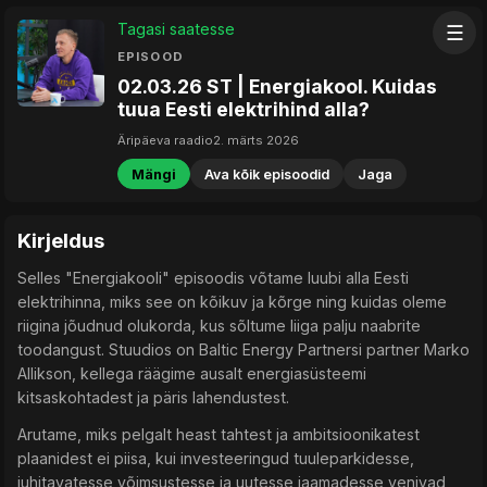
Tagasi saatesse
☰
EPISOOD
02.03.26 ST | Energiakool. Kuidas
tuua Eesti elektrihind alla?
Äripäeva raadio
2. märts 2026
Mängi
Ava kõik episoodid
Jaga
Kirjeldus
Selles "Energiakooli" episoodis võtame luubi alla Eesti
elektrihinna, miks see on kõikuv ja kõrge ning kuidas oleme
riigina jõudnud olukorda, kus sõltume liiga palju naabrite
toodangust. Stuudios on Baltic Energy Partnersi partner Marko
Allikson, kellega räägime ausalt energiasüsteemi
kitsaskohtadest ja päris lahendustest.
Arutame, miks pelgalt heast tahtest ja ambitsioonikatest
plaanidest ei piisa, kui investeeringud tuuleparkidesse,
juhitavatesse võimsustesse ja uutesse jaamadesse venivad