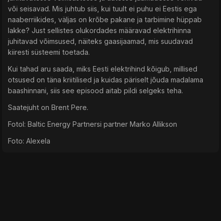
või seisavad. Mis juhtub siis, kui tuult ei puhu ei Eestis ega
naaberriikides, väljas on krõbe pakane ja tarbimine hüppab
lakke? Just sellistes olukordades määravad elektrihinna
juhitavad võimsused, näiteks gaasijaamad, mis suudavad
kiiresti süsteemi toetada.
Kui tahad aru saada, miks Eesti elektrihind kõigub, millised
otsused on täna kriitilised ja kuidas päriselt jõuda madalama
baas­hinnani, siis see episood aitab pildi selgeks teha.
Saatejuht on Brent Pere.
Fotol: Baltic Energy Partnersi partner Marko Allikson
Foto: Alexela