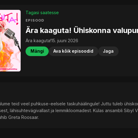
Tagasi saatesse
EPISOOD
Ära kaaguta! Ühiskonna valupun
Ära kaaguta!
15. juuni 2026
Mängi
Ava kõik episoodid
Jaga
lume teid veel puhkuse-eelsele taskuhäälingule! Juttu tuleb ühiskon
sest, lähisuhtevägivallast ja lemmikloomadest. Külas ansambli Sibyl V
uhib Greta Roosaar.