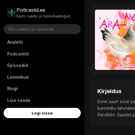
Podcastid.ee
Eesti raadio ja taskuhaalingud
Avaleht
Podcastid
Episoodid
Lemmikud
Blogi
Kirjeldus
Lisa saade
Enne suurt suve pa
kunstniku lahutami
Logi sisse
Randlaht. Saadet j